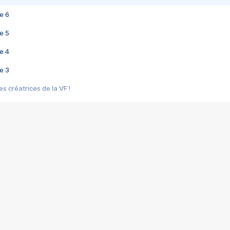
e 6
e 5
e 4
e 3
s créatrices de la VF !
e 2
e 1
e Mektoub My Love arrive enfin ! Rencontre avec Shaïn Boumedine et Sal
i : après Toni en famille
elle réalise le bouleversant Dites lui que je l'aime
ais ! Rencontre autour de Vie privée de Rebecca Zlotowski
 de Marguerite, Grave... Rencontre avec Ella Rumpf