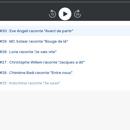
#30 : Eve Angeli raconte "Avant de partir"
#29 : MC Solaar raconte "Bouge de là"
28 : Lorie raconte "Je vais vite"
#27 : Christophe Willem raconte "Jacques a dit"
#26 : Chimène Badi raconte "Entre nous"
#25 : Indochine raconte "3e sexe"
#24 : Zaho raconte "C'est chelou"
#23 : Patrick Bruel raconte "Au café des délices"
#22 : Kyo raconte "Le chemin"
#21 : Nolwenn Leroy raconte "Cassé"