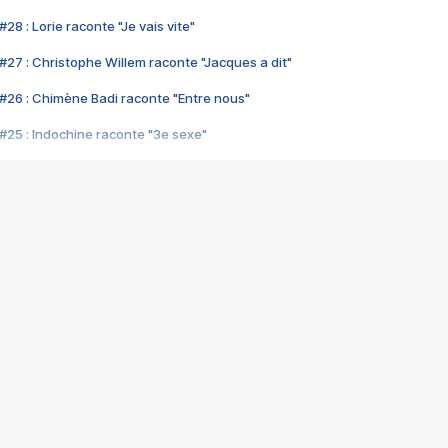
28 : Lorie raconte "Je vais vite"
#27 : Christophe Willem raconte "Jacques a dit"
#26 : Chimène Badi raconte "Entre nous"
#25 : Indochine raconte "3e sexe"
#24 : Zaho raconte "C'est chelou"
#23 : Patrick Bruel raconte "Au café des délices"
#22 : Kyo raconte "Le chemin"
#21 : Nolwenn Leroy raconte "Cassé"
#20 : Patrick Hernandez raconte "Born to be alive"
#19 : Lorie raconte "Près de moi"
#18 : Michael Jones raconte "A nos actes manqués" (avec Jean-Jacque
#17 : Khaled raconte "Aïcha"