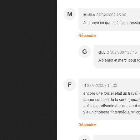
M
Malika
27/02/2007 15:00
Je trouve ce que tu fais impressi
Répondre
G
Guy
27/02/2007 15:45
A bientot et merci pour 
F
ff
27/02/2007 14:33
encore une fois ellefait un travail
labeur sublimé de la sorte (houa
qui suis partisante de l'artisanat 
y a un chouette "intermédiaire" com
Répondre