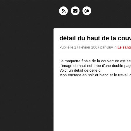
détail du haut de la cou
Publié le 27 Février 2007 par Guy in
Le sang
La maquette finale de la couverture est s
L'image du haut est tirée d'une double pag
Voici un détail de celle ci.
Mon encrage en noir et blanc et le travail 