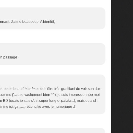
onnant. J'aime beaucoup. A bientôt;
ton passage
 de toute beauté!<br /> ce doit être très gratifiant de voir son dur
 comme j'cause vachement bien ^^), je suis impressionnée moi
en BD (ouais je sais c'est super long et patata...), mais quand il
me ici, ça....... réconcilie avec le numérique :)