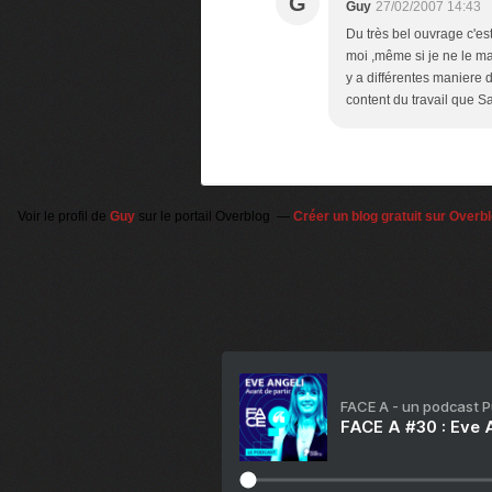
G
Guy
27/02/2007 14:43
Du très bel ouvrage c'e
moi ,même si je ne le ma
y a différentes maniere d
content du travail que Sa
Voir le profil de
Guy
sur le portail Overblog
Créer un blog gratuit sur Overb
FACE A - un podcast 
FACE A #30 : Eve A