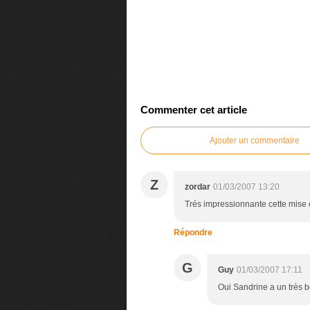
Commenter cet article
Ajouter un commentaire
Z
zordar
01/03/2007 13:20
Trés impressionnante cette mise en
Répondre
G
Guy
01/03/2007 17:11
Oui Sandrine a un très 