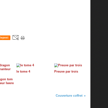
Repost
0
le tome 4
Preuve par trois
agon tom
teur Iwere
Couverture coffret