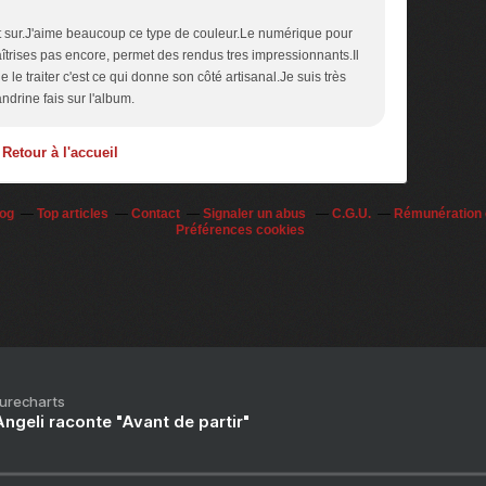
st sur.J'aime beaucoup ce type de couleur.Le numérique pour
îtrises pas encore, permet des rendus tres impressionnants.Il
e le traiter c'est ce qui donne son côté artisanal.Je suis très
ndrine fais sur l'album.
Retour à l'accueil
log
Top articles
Contact
Signaler un abus
C.G.U.
Rémunération e
Préférences cookies
Purecharts
ngeli raconte "Avant de partir"