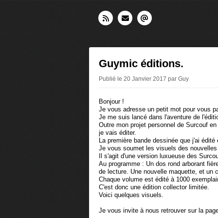
Guymic éditions.
Publié le 20 Janvier 2017 par Guy
Bonjour !
Je vous adresse un petit mot pour vous pa
Je me suis lancé dans l'aventure de l'édit
Outre mon projet personnel de Surcouf en t
je vais éditer.
La première bande dessinée que j'ai édité 
Je vous soumet les visuels des nouvelles
Il s'agit d'une version luxueuse des Surcou
Au programme : Un dos rond arborant fièr
de lecture. Une nouvelle maquette, et un 
Chaque volume est édité à 1000 exemplaire
C'est donc une édition collector limitée.
Voici quelques visuels.
Je vous invite à nous retrouver sur la pa