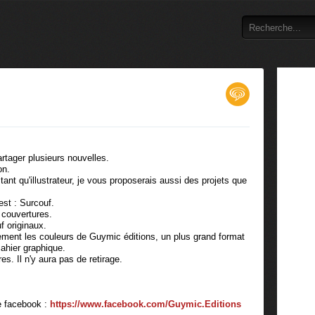
rtager plusieurs nouvelles.
ion.
ant qu'illustrateur, je vous proposerais aussi des projets que
est : Surcouf.
 couvertures.
f originaux.
ement les couleurs de Guymic éditions, un plus grand format
cahier graphique.
s. Il n'y aura pas de retirage.
ge facebook :
https://www.facebook.com/Guymic.Editions