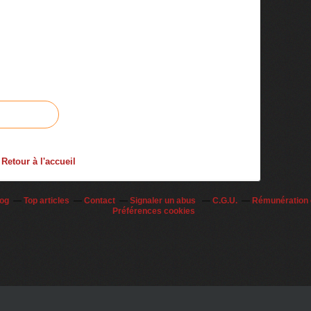
Retour à l'accueil
log
Top articles
Contact
Signaler un abus
C.G.U.
Rémunération e
Préférences cookies